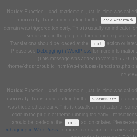
Notice
: Function _load_textdomain_just_in_time was called
incorrectly
. Translation loading for the
easy-watermark
domain was triggered too early. This is usually an indicator for
some code in the plugin or theme running too early.
Translations should be loaded at the
action or later.
init
Please see
Debugging in WordPress
for more information.
(This message was added in version 6.7.0.) in
/home/khodro/public_html/wp-includes/functions.php
on
6170
line
Notice
: Function _load_textdomain_just_in_time was called
incorrectly
. Translation loading for the
domain
woocommerce
was triggered too early. This is usually an indicator for some
code in the plugin or theme running too early. Translations
should be loaded at the
action or later. Please see
init
Debugging in WordPress
for more information. (This message