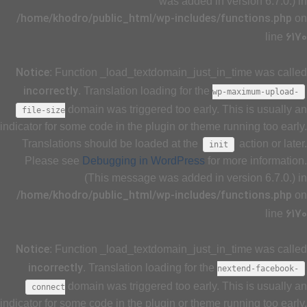
was added in version 6.7.0.) in
/home/khodro/public_html/wp-includes/functions.php
on
6170
line
Notice
: Function _load_textdomain_just_in_time was called
incorrectly
. Translation loading for the
wp-maximum-upload-
domain was triggered too early. This is usually an
file-size
indicator for some code in the plugin or theme running too early.
Translations should be loaded at the
action or later.
init
Please see
Debugging in WordPress
for more information.
(This message was added in version 6.7.0.) in
/home/khodro/public_html/wp-includes/functions.php
on
6170
line
Notice
: Function _load_textdomain_just_in_time was called
incorrectly
. Translation loading for the
nextend-facebook-
domain was triggered too early. This is usually an
connect
indicator for some code in the plugin or theme running too early.