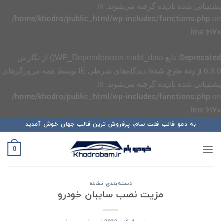
پشتیبانی شده نادیده گرفته می‌شوند. in
/home/khodro/public_html/wp-includes/functions.php
on
6170
line
Deprecated
: تابع WP_Dependencies->add_data() از نگارش
از رده خارج شده
6.9.0
! دیدگاه‌های شرطی IE توسط همه مرورگرهای
پشتیبانی شده نادیده گرفته می‌شوند. in
/home/khodro/public_html/wp-includes/functions.php
on
6170
line
رش
به دمو قالب فلت سام، پرفروش ترین قالب جهان خوش آمدید
ه
حتوا
0
دسته‌بندی نشده
مزیت نصب سایبان خودرو