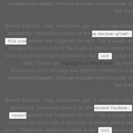
/home/khodro/public_html/wp-includes/functions.php
on
line
6170
Notice
: Function _load_textdomain_just_in_time was called
incorrectly
. Translation loading for the
wp-maximum-upload-
domain was triggered too early. This is usually an
file-size
indicator for some code in the plugin or theme running too
early. Translations should be loaded at the
action or
init
later. Please see
Debugging in WordPress
for more
information. (This message was added in version 6.7.0.) in
/home/khodro/public_html/wp-includes/functions.php
on
line
6170
Notice
: Function _load_textdomain_just_in_time was called
incorrectly
. Translation loading for the
nextend-facebook-
domain was triggered too early. This is usually an
connect
indicator for some code in the plugin or theme running too
early. Translations should be loaded at the
action or
init