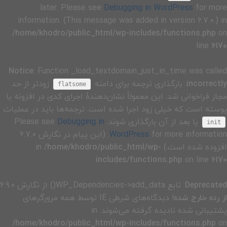
later. Please see
Debugging in WordPress
for more
information. (This message was added in version 6.7.0.) in
/home/khodro/public_html/wp-includes/functions.php
on
line
6170
Notice
: Function _load_textdomain_just_in_time was called
incorrectly
. بارگذاری ترجمه برای دامنه
زودتر از حد
flatsome
مجاز فراخوانی شد. این معمولاً نشان‌دهندهٔ اجرای کدی در افزونه یا
پوسته است که خیلی زود اجرا شده است. ترجمه‌ها باید در عملیات
یا بعد از آن بارگذاری شوند. Please see
Debugging in
init
WordPress
for more information. (این پیام در نگارش 6.7.0
افزوده شده است.) in
/home/khodro/public_html/wp-
includes/functions.php
on line
6170
Deprecated
: تابع WP_Dependencies->add_data() از نگارش 6.9.0
از رده خارج شده
! دیدگاه‌های شرطی IE توسط همه مرورگرهای
پشتیبانی شده نادیده گرفته می‌شوند. in
/home/khodro/public_html/wp-includes/functions.php
on