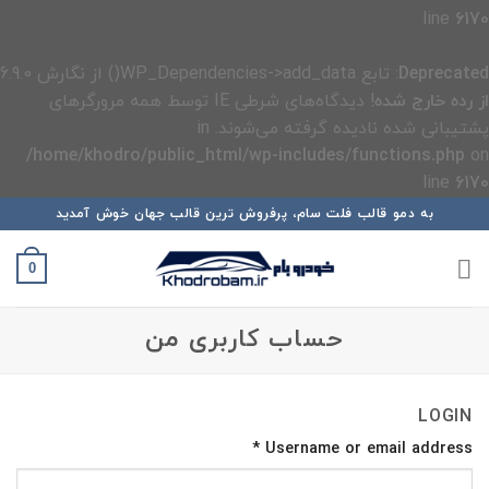
line
6170
Deprecated
: تابع WP_Dependencies->add_data() از نگارش 6.9.0
از رده خارج شده
! دیدگاه‌های شرطی IE توسط همه مرورگرهای
پشتیبانی شده نادیده گرفته می‌شوند. in
/home/khodro/public_html/wp-includes/functions.php
on
line
6170
رش
به دمو قالب فلت سام، پرفروش ترین قالب جهان خوش آمدید
ه
حتوا
0
حساب کاربری من
LOGIN
*
Username or email address