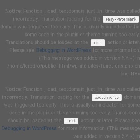
Notice
: Function _load_textdomain_just_in_time was called
incorrectly
. Translation loading for the
easy-watermark
domain was triggered too early. This is usually an indicator for
some code in the plugin or theme running too early.
Translations should be loaded at the
action or later.
init
Please see
Debugging in WordPress
for more information.
(This message was added in version 6.7.0.) in
/home/khodro/public_html/wp-includes/functions.php
on
line
6170
Notice
: Function _load_textdomain_just_in_time was called
incorrectly
. Translation loading for the
domain
woocommerce
was triggered too early. This is usually an indicator for some
code in the plugin or theme running too early. Translations
should be loaded at the
action or later. Please see
init
Debugging in WordPress
for more information. (This message
was added in version 6.7.0.) in