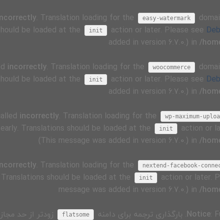
incorrectly
. Translation loading for the
domain
easy-watermark
 should be loaded at the
action or later. Please see
Deb
init
added in version 6.7.0.) in
/home
ed
incorrectly
. Translation loading for the
domain
woocommerce
 should be loaded at the
action or later. Please see
Deb
init
added in version 6.7.0.) in
/home
called
incorrectly
. Translation loading for the
wp-maximum-uploa
 early. Translations should be loaded at the
action or l
init
(This message was added in version 6.7.0.) in
/home
incorrectly
. Translation loading for the
nextend-facebook-conne
. Translations should be loaded at the
action or later.
init
message was added in version 6.7.0.) in
/home
: 
Notice
. بارگذاری ترجمه برای دامنه
زودتر از حد مجاز 
flatsome