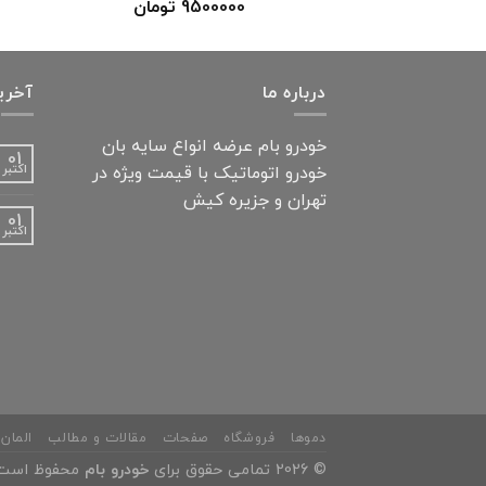
9500000
تومان
درباره ما
آخری
خودرو بام عرضه انواع سایه بان
01
اکتبر
خودرو اتوماتیک با قیمت ویژه در
تهران و جزیره کیش
01
اکتبر
دموها
فروشگاه
صفحات
مقالات و مطالب
المان 
© 2026 تمامی حقوق برای
خودرو بام
محفوظ است.