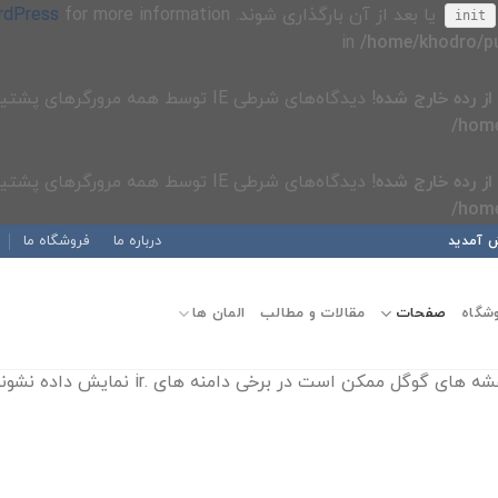
یا بعد از آن بارگذاری شوند. Please see
rdPress
init
/home/khodro/pu
از رده خارج شده
! دیدگاه‌های شرطی IE توسط همه مرورگرهای پشتیبانی شده نادیده گرفته می‌شوند. in
/home
از رده خارج شده
! دیدگاه‌های شرطی IE توسط همه مرورگرهای پشتیبانی شده نادیده گرفته می‌شوند. in
/home
درباره ما
فروشگاه ما
 آمدید
شگاه
صفحات
مقالات و مطالب
المان ها
ه های گوگل ممکن است در برخی دامنه های .ir نمایش داده نشوند.