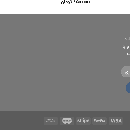
9500000
تومان
ید
 با
.