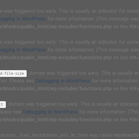
 was triggered too early. This is usually an indicator for some
ugging in WordPress
for more information. (This message was
/khodro/public_html/wp-includes/functions.php
on line
6170
 was triggered too early. This is usually an indicator for some
ugging in WordPress
for more information. (This message was
/khodro/public_html/wp-includes/functions.php
on line
6170
domain was triggered too early. This is usually an
d-file-size
ater. Please see
Debugging in WordPress
for more information.
/khodro/public_html/wp-includes/functions.php
on line
6170
domain was triggered too early. This is usually an indicator
ct
 Please see
Debugging in WordPress
for more information. (This
/khodro/public_html/wp-includes/functions.php
on line
6170
Function _load_textdomain_just_in_time was called
incorrectly