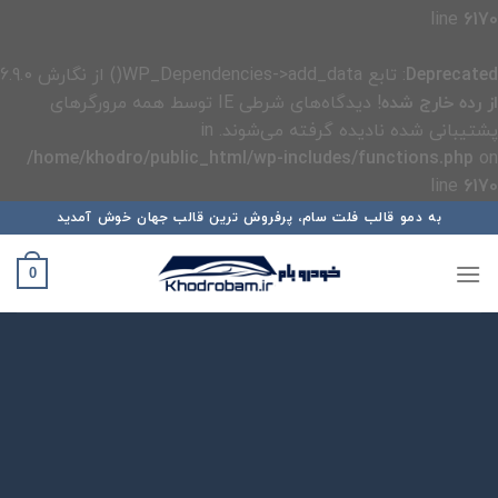
line
6170
Deprecated
: تابع WP_Dependencies->add_data() از نگارش 6.9.0
از رده خارج شده
! دیدگاه‌های شرطی IE توسط همه مرورگرهای
پشتیبانی شده نادیده گرفته می‌شوند. in
/home/khodro/public_html/wp-includes/functions.php
on
line
6170
رش
به دمو قالب فلت سام، پرفروش ترین قالب جهان خوش آمدید
ه
حتوا
0