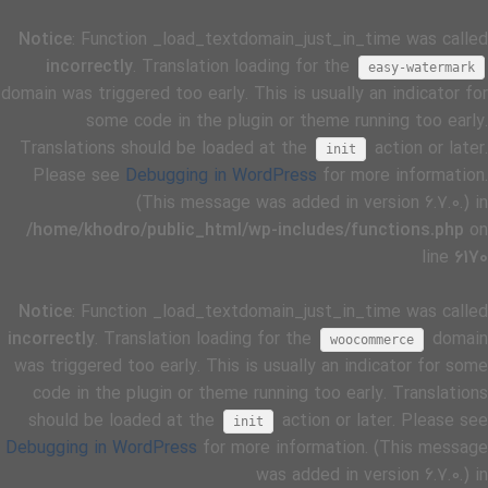
Notice
: Function _load_textdomain_just_in_time was called
incorrectly
. Translation loading for the
easy-watermark
domain was triggered too early. This is usually an indicator for
some code in the plugin or theme running too early.
Translations should be loaded at the
action or later.
init
Please see
Debugging in WordPress
for more information.
(This message was added in version 6.7.0.) in
/home/khodro/public_html/wp-includes/functions.php
on
line
6170
Notice
: Function _load_textdomain_just_in_time was called
incorrectly
. Translation loading for the
domain
woocommerce
was triggered too early. This is usually an indicator for some
code in the plugin or theme running too early. Translations
should be loaded at the
action or later. Please see
init
Debugging in WordPress
for more information. (This message
was added in version 6.7.0.) in