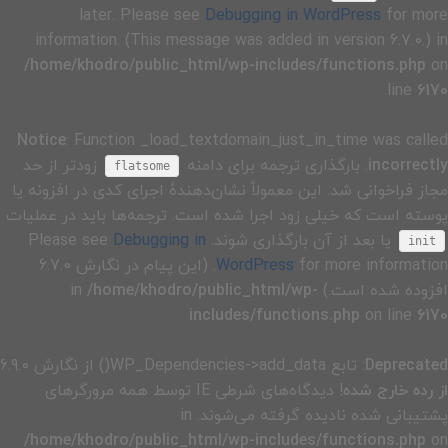
later. Please see
Debugging in WordPress
for more
information. (This message was added in version 6.7.0.) in
/home/khodro/public_html/wp-includes/functions.php
on
line
6170
Notice
: Function _load_textdomain_just_in_time was called
incorrectly
. بارگذاری ترجمه برای دامنه
زودتر از حد
flatsome
مجاز فراخوانی شد. این معمولاً نشان‌دهندهٔ اجرای کدی در افزونه یا
پوسته است که خیلی زود اجرا شده است. ترجمه‌ها باید در عملیات
یا بعد از آن بارگذاری شوند. Please see
Debugging in
init
WordPress
for more information. (این پیام در نگارش 6.7.0
افزوده شده است.) in
/home/khodro/public_html/wp-
includes/functions.php
on line
6170
Deprecated
: تابع WP_Dependencies->add_data() از نگارش 6.9.0
از رده خارج شده
! دیدگاه‌های شرطی IE توسط همه مرورگرهای
پشتیبانی شده نادیده گرفته می‌شوند. in
/home/khodro/public_html/wp-includes/functions.php
on