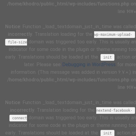
/home/khodro/public_html/wp-includes/functions.php
on
line
6170
Notice
: Function _load_textdomain_just_in_time was called
incorrectly
. Translation loading for the
wp-maximum-upload-
domain was triggered too early. This is usually an
file-size
indicator for some code in the plugin or theme running too
early. Translations should be loaded at the
action or
init
later. Please see
Debugging in WordPress
for more
information. (This message was added in version 6.7.0.) in
/home/khodro/public_html/wp-includes/functions.php
on
line
6170
Notice
: Function _load_textdomain_just_in_time was called
incorrectly
. Translation loading for the
nextend-facebook-
domain was triggered too early. This is usually an
connect
indicator for some code in the plugin or theme running too
early. Translations should be loaded at the
action or
init