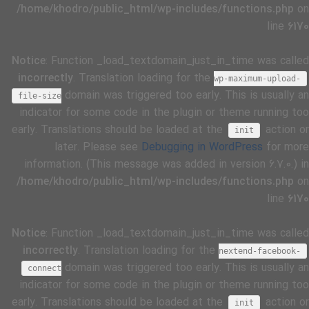
/home/khodro/public_html/wp-includes/functions.php
on
line
6170
Notice
: Function _load_textdomain_just_in_time was called
incorrectly
. Translation loading for the
wp-maximum-upload-
domain was triggered too early. This is usually an
file-size
indicator for some code in the plugin or theme running too
early. Translations should be loaded at the
action or
init
later. Please see
Debugging in WordPress
for more
information. (This message was added in version 6.7.0.) in
/home/khodro/public_html/wp-includes/functions.php
on
line
6170
Notice
: Function _load_textdomain_just_in_time was called
incorrectly
. Translation loading for the
nextend-facebook-
domain was triggered too early. This is usually an
connect
indicator for some code in the plugin or theme running too
early. Translations should be loaded at the
action or
init