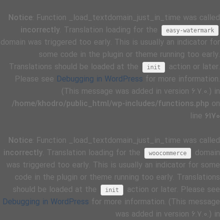
Notice
: Function _load_textdomain_just_in_time was called
incorrectly
. Translation loading for the
easy-watermark
domain was triggered too early. This is usually an indicator for
some code in the plugin or theme running too early.
Translations should be loaded at the
action or later.
init
Please see
Debugging in WordPress
for more information.
(This message was added in version 6.7.0.) in
/home/khodro/public_html/wp-includes/functions.php
on
line
6170
Notice
: Function _load_textdomain_just_in_time was called
incorrectly
. Translation loading for the
domain
woocommerce
was triggered too early. This is usually an indicator for some
code in the plugin or theme running too early. Translations
should be loaded at the
action or later. Please see
init
Debugging in WordPress
for more information. (This message
was added in version 6.7.0.) in