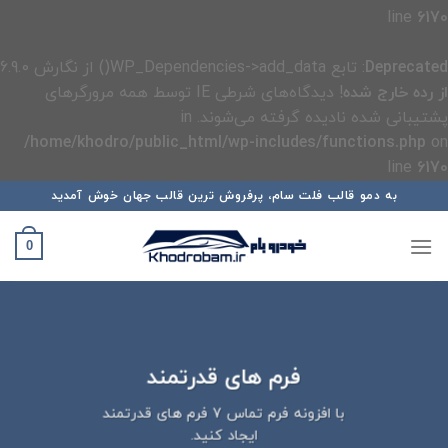
line
6170
Deprecated
: تابع WP_Dependencies->add_data() از نگارش 6.9.0
از رده خارج شده
! دیدگاه‌های شرطی IE توسط همه مرورگرهای
پشتیبانی شده نادیده گرفته می‌شوند. in
/home/khodro/public_html/wp-includes/functions.php
on
line
6170
رش
به دمو قالب فلت سام، پرفروش ترین قالب جهان خوش آمدید
ه
حتوا
0
فرم های قدرتمند
با افزونه فرم تماس 7 فرم های قدرتمند
ایجاد کنید.