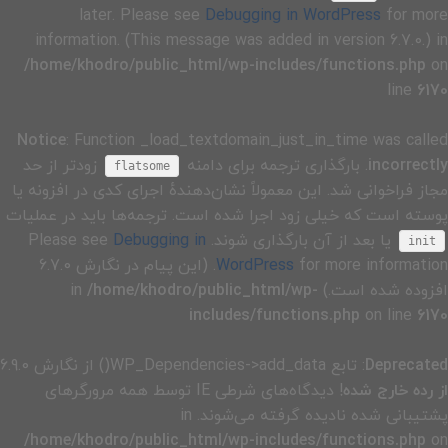
later. Please see
Debugging in WordPress
for more
information. (This message was added in version 6.7.0.) in
/home/khodro/public_html/wp-includes/functions.php
on
line
6170
Notice
: Function _load_textdomain_just_in_time was called
incorrectly
. بارگذاری ترجمه برای دامنه
زودتر از حد
flatsome
مجاز فراخوانی شد. این معمولاً نشان‌دهندهٔ اجرای کدی در افزونه یا
پوسته است که خیلی زود اجرا شده است. ترجمه‌ها باید در عملیات
یا بعد از آن بارگذاری شوند. Please see
Debugging in
init
WordPress
for more information. (این پیام در نگارش 6.7.0
افزوده شده است.) in
/home/khodro/public_html/wp-
includes/functions.php
on line
6170
Deprecated
: تابع WP_Dependencies->add_data() از نگارش 6.9.0
از رده خارج شده
! دیدگاه‌های شرطی IE توسط همه مرورگرهای
پشتیبانی شده نادیده گرفته می‌شوند. in
/home/khodro/public_html/wp-includes/functions.php
on