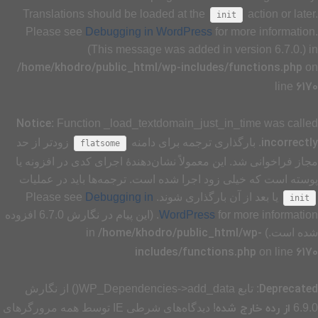
Translations should be loaded at the
action or later.
init
Please see
Debugging in WordPress
for more information.
(This message was added in version 6.7.0.) in
/home/khodro/public_html/wp-includes/functions.php
on
6170
line
Notice
: Function _load_textdomain_just_in_time was called
incorrectly
. بارگذاری ترجمه برای دامنه
زودتر از حد
flatsome
مجاز فراخوانی شد. این معمولاً نشان‌دهندهٔ اجرای کدی در افزونه یا
پوسته است که خیلی زود اجرا شده است. ترجمه‌ها باید در عملیات
یا بعد از آن بارگذاری شوند. Please see
Debugging in
init
WordPress
for more information. (این پیام در نگارش 6.7.0 افزوده
/home/khodro/public_html/wp-
شده است.) in
includes/functions.php
6170
on line
Deprecated
: تابع WP_Dependencies->add_data() از نگارش
از رده خارج شده
6.9.0
! دیدگاه‌های شرطی IE توسط همه مرورگرهای