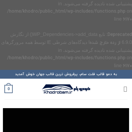
پشتیبانی شده نادیده گرفته می‌شوند. in
/home/khodro/public_html/wp-includes/functions.php
on
6170
line
Deprecated
: تابع WP_Dependencies->add_data() از نگارش
از رده خارج شده
6.9.0
! دیدگاه‌های شرطی IE توسط همه مرورگرهای
پشتیبانی شده نادیده گرفته می‌شوند. in
/home/khodro/public_html/wp-includes/functions.php
on
6170
line
رش
به دمو قالب فلت سام، پرفروش ترین قالب جهان خوش آمدید
ه
حتوا
0