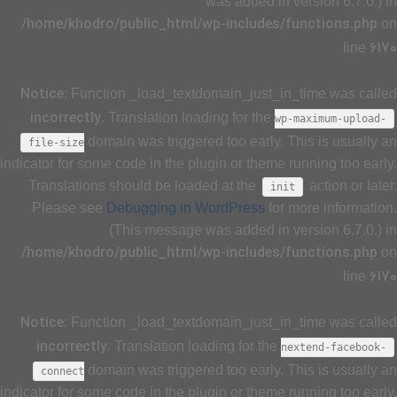
was added in version 6.7.0.) in
/home/khodro/public_html/wp-includes/functions.php
on
6170
line
Notice
: Function _load_textdomain_just_in_time was called
incorrectly
. Translation loading for the
wp-maximum-upload-
domain was triggered too early. This is usually an
file-size
indicator for some code in the plugin or theme running too early.
Translations should be loaded at the
action or later.
init
Please see
Debugging in WordPress
for more information.
(This message was added in version 6.7.0.) in
/home/khodro/public_html/wp-includes/functions.php
on
6170
line
Notice
: Function _load_textdomain_just_in_time was called
incorrectly
. Translation loading for the
nextend-facebook-
domain was triggered too early. This is usually an
connect
indicator for some code in the plugin or theme running too early.