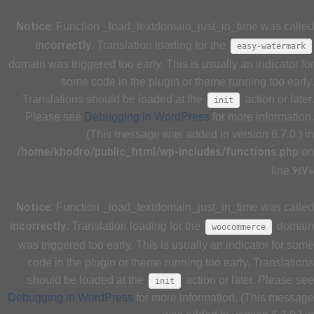
Notice
: Function _load_textdomain_just_in_time was called
incorrectly
. Translation loading for the
easy-watermark
domain was triggered too early. This is usually an indicator for
some code in the plugin or theme running too early.
Translations should be loaded at the
action or later.
init
Please see
Debugging in WordPress
for more information.
(This message was added in version 6.7.0.) in
/home/khodro/public_html/wp-includes/functions.php
on
6170
line
Notice
: Function _load_textdomain_just_in_time was called
incorrectly
. Translation loading for the
domain
woocommerce
was triggered too early. This is usually an indicator for some
code in the plugin or theme running too early. Translations
should be loaded at the
action or later. Please see
init
Debugging in WordPress
for more information. (This message