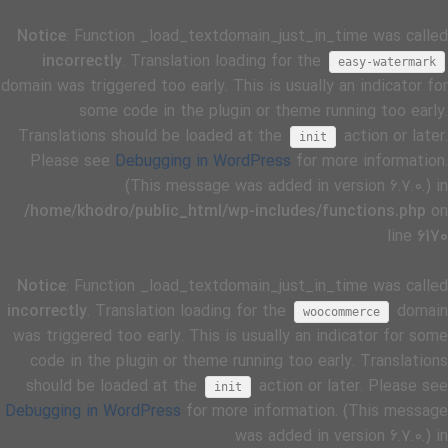
Notice
: Function _load_textdomain_just_in_time was called
incorrectly
. Translation loading for the
easy-watermark
domain was triggered too early. This is usually an indicator for
some code in the plugin or theme running too early.
Translations should be loaded at the
action or later.
init
Please see
Debugging in WordPress
for more information.
(This message was added in version 6.7.0.) in
/home/khodro/public_html/wp-includes/functions.php
on
line
6170
Notice
: Function _load_textdomain_just_in_time was called
incorrectly
. Translation loading for the
domain
woocommerce
was triggered too early. This is usually an indicator for some
code in the plugin or theme running too early. Translations
should be loaded at the
action or later. Please see
init
Debugging in WordPress
for more information. (This message
was added in version 6.7.0.) in