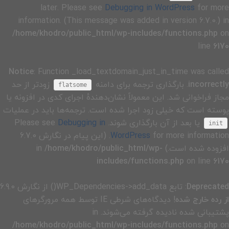
later. Please see
Debugging in WordPress
for more
information. (This message was added in version 6.7.0.) in
/home/khodro/public_html/wp-includes/functions.php
on
line
6170
Notice
: Function _load_textdomain_just_in_time was called
incorrectly
. بارگذاری ترجمه برای دامنه
زودتر از حد
flatsome
مجاز فراخوانی شد. این معمولاً نشان‌دهندهٔ اجرای کدی در افزونه یا
پوسته است که خیلی زود اجرا شده است. ترجمه‌ها باید در عملیات
یا بعد از آن بارگذاری شوند. Please see
Debugging in
init
WordPress
for more information. (این پیام در نگارش 6.7.0
افزوده شده است.) in
/home/khodro/public_html/wp-
includes/functions.php
on line
6170
Deprecated
: تابع WP_Dependencies->add_data() از نگارش 6.9.0
از رده خارج شده
! دیدگاه‌های شرطی IE توسط همه مرورگرهای
پشتیبانی شده نادیده گرفته می‌شوند. in
/home/khodro/public_html/wp-includes/functions.php
on