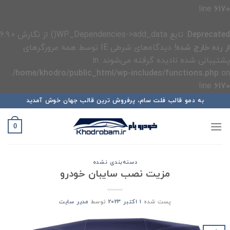
line
6170
Deprecated
: تابع WP_Dependencies->add_data() از نگارش 6.9.0
از رده خارج شده
! دیدگاه‌های شرطی IE توسط همه مرورگرهای
پشتیبانی شده نادیده گرفته می‌شوند. in
/home/khodro/public_html/wp-includes/functions.php
on
line
6170
رش
به دمو قالب فلت سام، پرفروش ترین قالب جهان خوش آمدید
ه
حتوا
0
دسته‌بندی نشده
مزیت نصب سایبان خودرو
پست شده
1 اکتبر 2023
توسط
مدیر سایت