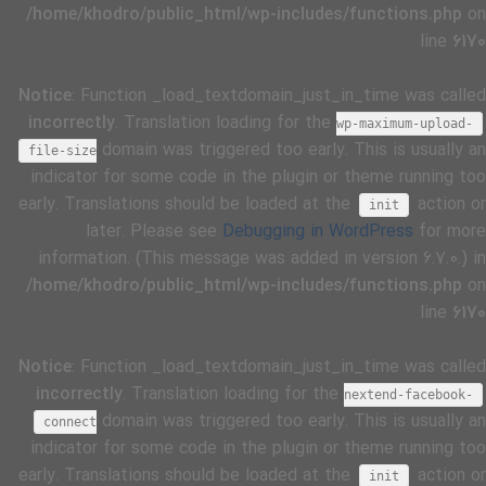
/home/khodro/public_html/wp-includes/functions.php
on
line
6170
Notice
: Function _load_textdomain_just_in_time was called
incorrectly
. Translation loading for the
wp-maximum-upload-
domain was triggered too early. This is usually an
file-size
indicator for some code in the plugin or theme running too
early. Translations should be loaded at the
action or
init
later. Please see
Debugging in WordPress
for more
information. (This message was added in version 6.7.0.) in
/home/khodro/public_html/wp-includes/functions.php
on
line
6170
Notice
: Function _load_textdomain_just_in_time was called
incorrectly
. Translation loading for the
nextend-facebook-
domain was triggered too early. This is usually an
connect
indicator for some code in the plugin or theme running too
early. Translations should be loaded at the
action or
init