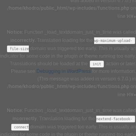
was added in version 6.7.0.) in
/home/khodro/public_html/wp-includes/functions.php
on
6170
line
Notice
: Function _load_textdomain_just_in_time was called
incorrectly
. Translation loading for the
wp-maximum-upload-
domain was triggered too early. This is usually an
file-size
indicator for some code in the plugin or theme running too early.
Translations should be loaded at the
action or later.
init
Please see
Debugging in WordPress
for more information.
(This message was added in version 6.7.0.) in
/home/khodro/public_html/wp-includes/functions.php
on
6170
line
Notice
: Function _load_textdomain_just_in_time was called
incorrectly
. Translation loading for the
nextend-facebook-
domain was triggered too early. This is usually an
connect
indicator for some code in the plugin or theme running too early.