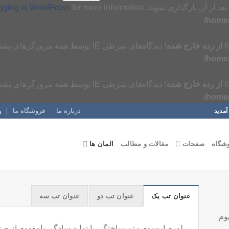
بعد از آن بارگذاری شوند. Please see
for more information. (این پیام در نگارش 6.7.0 افزوده شده است.) in
ging in WordPress
/home/
از رده خارج شده
! دیدگاه‌های شرطی IE توسط همه مرورگرهای پشتیبانی شده نادیده گرفته می‌شوند. in
/home/
از رده خارج شده
! دیدگاه‌های شرطی IE توسط همه مرورگرهای پشتیبانی شده نادیده گرفته می‌شوند. in
/home/
درباره ما
فروشگاه ما
و
مدید
شگاه
صفحات
مقالات و مطالب
المان ها
عنوان تب یک
عنوان تب دو
عنوان تب سه
وم
لورم ایپسوم متن ساختگی با تولید سادگی نامفهوم از صن