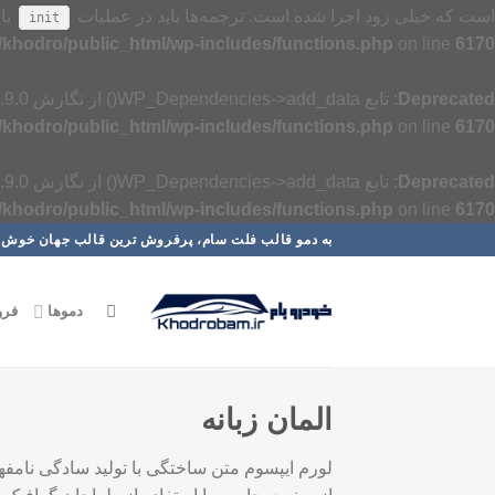
است که خیلی زود اجرا شده است. ترجمه‌ها باید در عملیات
یا 
init
khodro/public_html/wp-includes/functions.php
on line
6170
Deprecated
: تابع WP_Dependencies->add_data() از نگارش 6.9.0
khodro/public_html/wp-includes/functions.php
on line
6170
Deprecated
: تابع WP_Dependencies->add_data() از نگارش 6.9.0
khodro/public_html/wp-includes/functions.php
on line
6170
رش
به دمو قالب فلت سام، پرفروش ترین قالب جهان خوش آ
ه
حتوا
دموها
فرو
المان زبانه
لورم ایپسوم متن ساختگی با تولید سادگی نامفه