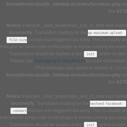
/home/khodro/public_html/wp-includes/functions.php
on
line
6170
Notice
: Function _load_textdomain_just_in_time was called
incorrectly
. Translation loading for the
wp-maximum-upload-
domain was triggered too early. This is usually an
file-size
indicator for some code in the plugin or theme running too early.
Translations should be loaded at the
action or later.
init
Please see
Debugging in WordPress
for more information.
(This message was added in version 6.7.0.) in
/home/khodro/public_html/wp-includes/functions.php
on
line
6170
Notice
: Function _load_textdomain_just_in_time was called
incorrectly
. Translation loading for the
nextend-facebook-
domain was triggered too early. This is usually an
connect
indicator for some code in the plugin or theme running too early.
Translations should be loaded at the
action or later.
init