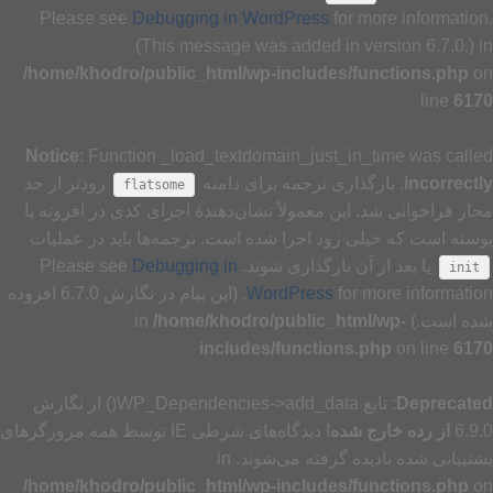
Please see
Debugging in WordPress
for more information.
(This message was added in version 6.7.0.) in
/home/khodro/public_html/wp-includes/functions.php
on
line
6170
Notice
: Function _load_textdomain_just_in_time was called
incorrectly
. بارگذاری ترجمه برای دامنه
زودتر از حد
flatsome
مجاز فراخوانی شد. این معمولاً نشان‌دهندهٔ اجرای کدی در افزونه یا
پوسته است که خیلی زود اجرا شده است. ترجمه‌ها باید در عملیات
یا بعد از آن بارگذاری شوند. Please see
Debugging in
init
WordPress
for more information. (این پیام در نگارش 6.7.0 افزوده
شده است.) in
/home/khodro/public_html/wp-
includes/functions.php
on line
6170
Deprecated
: تابع WP_Dependencies->add_data() از نگارش
6.9.0
از رده خارج شده
! دیدگاه‌های شرطی IE توسط همه مرورگرهای
پشتیبانی شده نادیده گرفته می‌شوند. in
/home/khodro/public_html/wp-includes/functions.php
on