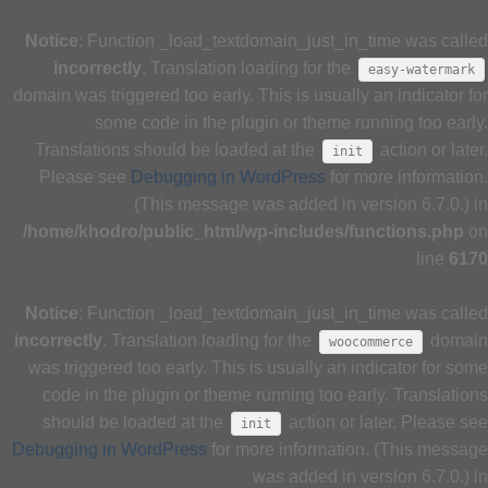
Notice
: Function _load_textdomain_just_in_time was called
incorrectly
. Translation loading for the
easy-watermark
domain was triggered too early. This is usually an indicator for
some code in the plugin or theme running too early.
Translations should be loaded at the
action or later.
init
Please see
Debugging in WordPress
for more information.
(This message was added in version 6.7.0.) in
/home/khodro/public_html/wp-includes/functions.php
on
line
6170
Notice
: Function _load_textdomain_just_in_time was called
incorrectly
. Translation loading for the
domain
woocommerce
was triggered too early. This is usually an indicator for some
code in the plugin or theme running too early. Translations
should be loaded at the
action or later. Please see
init
Debugging in WordPress
for more information. (This message
was added in version 6.7.0.) in