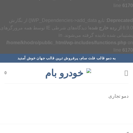
line
6170
Deprecated
: تابع WP_Dependencies->add_data() از نگارش
6.9.0
از رده خارج شده
! دیدگاه‌های شرطی IE توسط همه مرورگرهای
پشتیبانی شده نادیده گرفته می‌شوند. in
/home/khodro/public_html/wp-includes/functions.php
on
line
6170
رش
به دمو قالب فلت سام، پرفروش ترین قالب جهان خوش آمدید
ه
حتوا
0
دمو تجاری