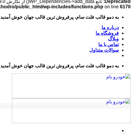
Deprecated
: تابع WP_Dependencies->add_data() از نگارش 6.9.0
hodro/public_html/wp-includes/functions.php
on line
6170
پرش
به دمو قالب فلت سام، پرفروش ترین قالب جهان خوش آمدید
به
محتوا
درباره ما
فروشگاه ما
وبلاگ
تماس با ما
سوالات متداول
به دمو قالب فلت سام، پرفروش ترین قالب جهان خوش آمدید