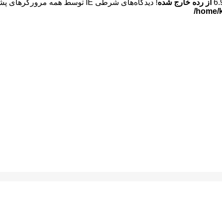
از رده خارج شده
! دیدگاه‌های شرطی IE توسط همه مرورگرهای پشتیبانی شده نادیده گرفته می‌شوند. in
/home/k