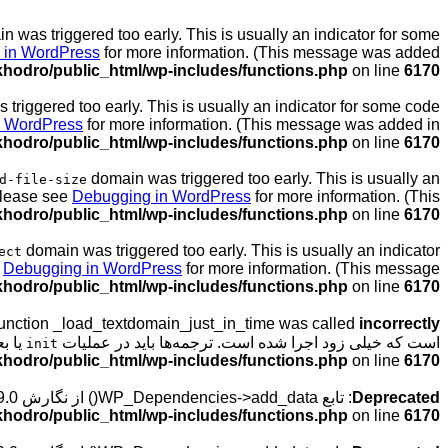
 was triggered too early. This is usually an indicator for some
 in WordPress
for more information. (This message was added
hodro/public_html/wp-includes/functions.php
on line
6170
triggered too early. This is usually an indicator for some code
n WordPress
for more information. (This message was added in
hodro/public_html/wp-includes/functions.php
on line
6170
domain was triggered too early. This is usually an
d-file-size
 Please see
Debugging in WordPress
for more information. (This
hodro/public_html/wp-includes/functions.php
on line
6170
domain was triggered too early. This is usually an indicator
ect
e
Debugging in WordPress
for more information. (This message
hodro/public_html/wp-includes/functions.php
on line
6170
Function _load_textdomain_just_in_time was called
incorrectly
است که خیلی زود اجرا شده است. ترجمه‌ها باید در عملیات
یا بعد
init
hodro/public_html/wp-includes/functions.php
on line
6170
Deprecated
: تابع WP_Dependencies->add_data() از نگارش 6.9.0
hodro/public_html/wp-includes/functions.php
on line
6170