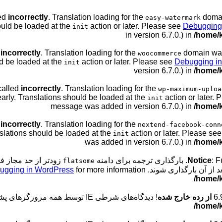
led
incorrectly
. Translation loading for the
domain
easy-watermark
ould be loaded at the
action or later. Please see
Debugging
init
in version 6.7.0.) in
/home/k
d
incorrectly
. Translation loading for the
domain was 
woocommerce
ld be loaded at the
action or later. Please see
Debugging i
init
version 6.7.0.) in
/home/k
called
incorrectly
. Translation loading for the
wp-maximum-uploa
early. Translations should be loaded at the
action or later.
init
message was added in version 6.7.0.) in
/home/k
d
incorrectly
. Translation loading for the
nextend-facebook-conn
nslations should be loaded at the
action or later. Please se
init
was added in version 6.7.0.) in
/home/k
: 
Notice
. بارگذاری ترجمه برای دامنه
زودتر از حد مجاز فر
flatsome
 از آن بارگذاری شوند. Please see
for more information. (این پیام در نگارش 6.7.0 افزوده شده است.) in
ugging in WordPress
/home/k
از رده خارج شده
! دیدگاه‌های شرطی IE توسط همه مرورگرهای پشتیبانی شده نادیده گرفته می‌شوند. in
/home/k