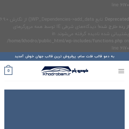
line
6170
Deprecated
: تابع WP_Dependencies->add_data() از نگارش 6.9.0
از رده خارج شده
! دیدگاه‌های شرطی IE توسط همه مرورگرهای
پشتیبانی شده نادیده گرفته می‌شوند. in
/home/khodro/public_html/wp-includes/functions.php
on
line
6170
رش
به دمو قالب فلت سام، پرفروش ترین قالب جهان خوش آمدید
ه
حتوا
0