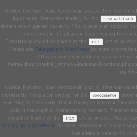
Notice
: Function _load_textdomain_just_in_time was called
incorrectly
. Translation loading for the
easy-watermark
domain was triggered too early. This is usually an indicator for
some code in the plugin or theme running too early.
Translations should be loaded at the
action or later.
init
Please see
Debugging in WordPress
for more information.
(This message was added in version 6.7.0.) in
/home/khodro/public_html/wp-includes/functions.php
on
line
6170
Notice
: Function _load_textdomain_just_in_time was called
incorrectly
. Translation loading for the
domain
woocommerce
was triggered too early. This is usually an indicator for some
code in the plugin or theme running too early. Translations
should be loaded at the
action or later. Please see
init
Debugging in WordPress
for more information. (This message
was added in version 6.7.0.) in