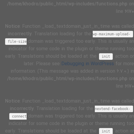
/home/khodro/public_html/wp-includes/functions.php
on
line
6170
Notice
: Function _load_textdomain_just_in_time was called
incorrectly
. Translation loading for the
wp-maximum-upload-
domain was triggered too early. This is usually an
file-size
indicator for some code in the plugin or theme running too
early. Translations should be loaded at the
action or
init
later. Please see
Debugging in WordPress
for more
information. (This message was added in version 6.7.0.) in
/home/khodro/public_html/wp-includes/functions.php
on
line
6170
Notice
: Function _load_textdomain_just_in_time was called
incorrectly
. Translation loading for the
nextend-facebook-
domain was triggered too early. This is usually an
connect
indicator for some code in the plugin or theme running too
early. Translations should be loaded at the
action or
init