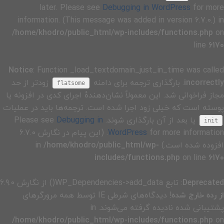
later. Please see
Debugging in WordPress
for more
information. (This message was added in version 6.7.0.) in
/home/khodro/public_html/wp-includes/functions.php
on
line
6170
Notice
: Function _load_textdomain_just_in_time was called
incorrectly
. بارگذاری ترجمه برای دامنه
زودتر از حد
flatsome
مجاز فراخوانی شد. این معمولاً نشان‌دهندهٔ اجرای کدی در افزونه یا
پوسته است که خیلی زود اجرا شده است. ترجمه‌ها باید در عملیات
یا بعد از آن بارگذاری شوند. Please see
Debugging in
init
WordPress
for more information. (این پیام در نگارش 6.7.0
افزوده شده است.) in
/home/khodro/public_html/wp-
includes/functions.php
on line
6170
Deprecated
: تابع WP_Dependencies->add_data() از نگارش 6.9.0
از رده خارج شده
! دیدگاه‌های شرطی IE توسط همه مرورگرهای
پشتیبانی شده نادیده گرفته می‌شوند. in
/home/khodro/public_html/wp-includes/functions.php
on