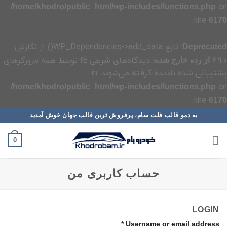
on
/home/khodro/public_html/wp-includes/functions.php
line
6170
: تابع WP_Dependencies->add_data() از نگارش
Deprecated
6.9.0
! دیدگاه‌های شرطی IE توسط همه مرورگرهای
از رده خارج شده
پشتیبانی شده نادیده گرفته می‌شوند. in
on
/home/khodro/public_html/wp-includes/functions.php
line
6170
رش
به دمو قالب فلت سام، پرفروش ترین قالب جهان خوش آمدید
ه
حتوا
0
حساب کاربری من
LOGIN
*
Username or email address