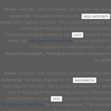
: Function _load_textdomain_just_in_time was called
Notice
. Translation loading for the
incorrectly
easy-watermark
domain was triggered too early. This is usually an indicator for
some code in the plugin or theme running too early.
Translations should be loaded at the
action or later.
init
Please see
Debugging in WordPress
for more information.
(This message was added in version 6.7.0.) in
on
/home/khodro/public_html/wp-includes/functions.php
line
6170
: Function _load_textdomain_just_in_time was called
Notice
. Translation loading for the
domain
incorrectly
woocommerce
was triggered too early. This is usually an indicator for some
code in the plugin or theme running too early. Translations
should be loaded at the
action or later. Please see
init
Debugging in WordPress
for more information. (This message