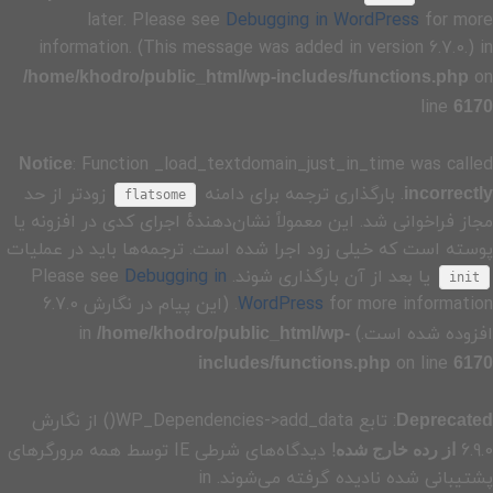
later. Please see
Debugging in WordPress
for more
information. (This message was added in version 6.7.0.) in
on
/home/khodro/public_html/wp-includes/functions.php
line
6170
: Function _load_textdomain_just_in_time was called
Notice
. بارگذاری ترجمه برای دامنه
زودتر از حد
incorrectly
flatsome
مجاز فراخوانی شد. این معمولاً نشان‌دهندهٔ اجرای کدی در افزونه یا
پوسته است که خیلی زود اجرا شده است. ترجمه‌ها باید در عملیات
یا بعد از آن بارگذاری شوند. Please see
Debugging in
init
WordPress
for more information. (این پیام در نگارش 6.7.0
افزوده شده است.) in
/home/khodro/public_html/wp-
on line
includes/functions.php
6170
: تابع WP_Dependencies->add_data() از نگارش
Deprecated
6.9.0
! دیدگاه‌های شرطی IE توسط همه مرورگرهای
از رده خارج شده
پشتیبانی شده نادیده گرفته می‌شوند. in