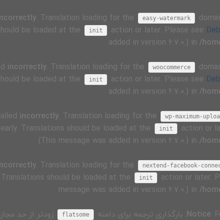
incorrectly
. Translation loading for the
domain
easy-watermark
 should be loaded at the
action or later. Please see
Deb
init
added in version 6.7.0.) in
/home
ed
incorrectly
. Translation loading for the
domain
woocommerce
 should be loaded at the
action or later. Please see
Deb
init
added in version 6.7.0.) in
/home
called
incorrectly
. Translation loading for the
wp-maximum-uploa
 early. Translations should be loaded at the
action or l
init
(This message was added in version 6.7.0.) in
/home
incorrectly
. Translation loading for the
nextend-facebook-conne
. Translations should be loaded at the
action or later.
init
message was added in version 6.7.0.) in
/home
: 
Notice
. بارگذاری ترجمه برای دامنه
زودتر از حد مجاز 
flatsome