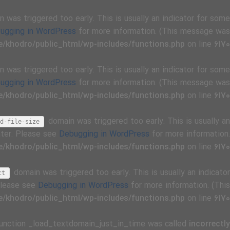
 was triggered too early. This is usually an indicator for some
ugging in WordPress
for more information. (This message was
/khodro/public_html/wp-includes/functions.php
on line
6170
 was triggered too early. This is usually an indicator for some
ugging in WordPress
for more information. (This message was
/khodro/public_html/wp-includes/functions.php
on line
6170
domain was triggered too early. This is usually an
d-file-size
ater. Please see
Debugging in WordPress
for more information.
/khodro/public_html/wp-includes/functions.php
on line
6170
domain was triggered too early. This is usually an indicator
ct
 Please see
Debugging in WordPress
for more information. (This
/khodro/public_html/wp-includes/functions.php
on line
6170
Function _load_textdomain_just_in_time was called
incorrectly