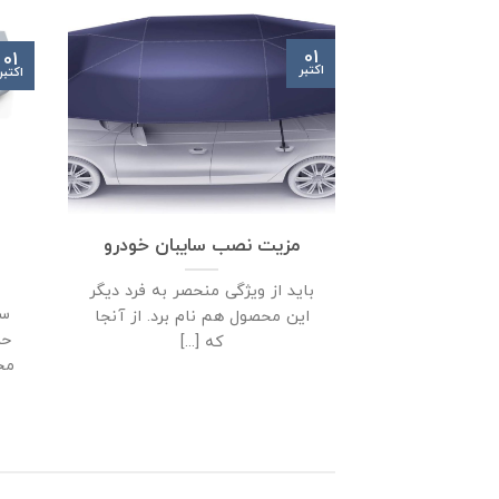
01
01
اکتبر
اکتبر
مزیت نصب سایبان خودرو
باید از ویژگی منحصر به فرد دیگر
سا
این محصول هم نام برد. از آنجا
حم
که [...]
مح