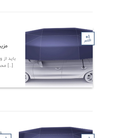
01
اکتبر
مزی
باید از 
محصول هم نام برد. از آنجا که [...]