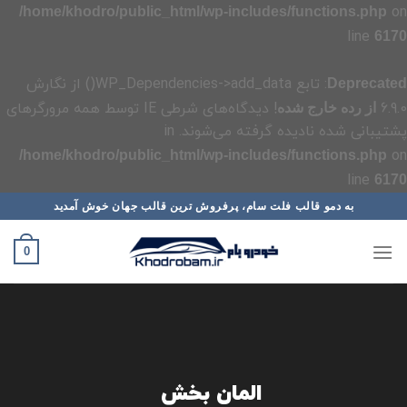
on
/home/khodro/public_html/wp-includes/functions.php
line
6170
: تابع WP_Dependencies->add_data() از نگارش
Deprecated
6.9.0
! دیدگاه‌های شرطی IE توسط همه مرورگرهای
از رده خارج شده
پشتیبانی شده نادیده گرفته می‌شوند. in
on
/home/khodro/public_html/wp-includes/functions.php
line
6170
رش
به دمو قالب فلت سام، پرفروش ترین قالب جهان خوش آمدید
ه
حتوا
0
المان بخش