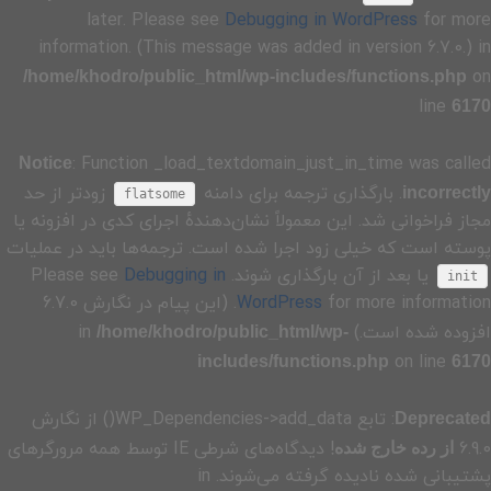
later. Please see
Debugging in WordPress
for more
information. (This message was added in version 6.7.0.) in
on
/home/khodro/public_html/wp-includes/functions.php
line
6170
: Function _load_textdomain_just_in_time was called
Notice
. بارگذاری ترجمه برای دامنه
زودتر از حد
incorrectly
flatsome
مجاز فراخوانی شد. این معمولاً نشان‌دهندهٔ اجرای کدی در افزونه یا
پوسته است که خیلی زود اجرا شده است. ترجمه‌ها باید در عملیات
یا بعد از آن بارگذاری شوند. Please see
Debugging in
init
WordPress
for more information. (این پیام در نگارش 6.7.0
افزوده شده است.) in
/home/khodro/public_html/wp-
on line
includes/functions.php
6170
: تابع WP_Dependencies->add_data() از نگارش
Deprecated
6.9.0
! دیدگاه‌های شرطی IE توسط همه مرورگرهای
از رده خارج شده
پشتیبانی شده نادیده گرفته می‌شوند. in