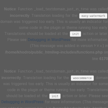
: Function _load_textdomain_just_in_time was called
Notice
. Translation loading for the
incorrectly
easy-watermark
domain was triggered too early. This is usually an indicator for
some code in the plugin or theme running too early.
Translations should be loaded at the
action or later.
init
Please see
Debugging in WordPress
for more information.
(This message was added in version 6.7.0.) in
on
/home/khodro/public_html/wp-includes/functions.php
line
6170
: Function _load_textdomain_just_in_time was called
Notice
. Translation loading for the
domain
incorrectly
woocommerce
was triggered too early. This is usually an indicator for some
code in the plugin or theme running too early. Translations
should be loaded at the
action or later. Please see
init
Debugging in WordPress
for more information. (This message