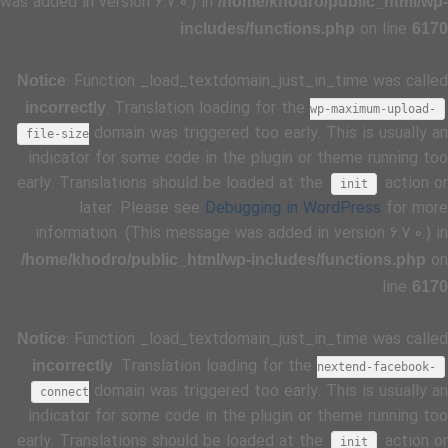
was added in version 6.7.0.) in
/home/khodro/public_html/wp-
on line
includes/functions.php
6170
: Function _load_textdomain_just_in_time was called
Notice
. Translation loading for the
incorrectly
wp-maximum-upload-
domain was triggered too early. This is usually an
file-size
indicator for some code in the plugin or theme running too
early. Translations should be loaded at the
action or
init
later. Please see
Debugging in WordPress
for more
information. (This message was added in version 6.7.0.) in
on
/home/khodro/public_html/wp-includes/functions.php
line
6170
: Function _load_textdomain_just_in_time was called
Notice
. Translation loading for the
incorrectly
nextend-facebook-
domain was triggered too early. This is usually an
connect
indicator for some code in the plugin or theme running too
early. Translations should be loaded at the
action or
init