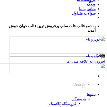
گ
 با ما
لات متداول
دمو قالب فلت سام، پرفروش ترین قالب جهان خوش
د
 علاقه مندی ها
Search
for:
ها
فروشگاه
فروشگاه کلاسیک