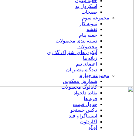
جعبه آیکون
اسکرول به
صفحات
مجموعه سوم
نمونه کار
نقشه
جعبه پیام
دسته بندی محصولات
محصولات
آیکون های اشتراک گذاری
زبانه ها
اعضای تیم
دیدگاه مشتریان
مجموعه چهارم
شمارش معکوس
کاتالوگ محصولات
نقاط دلخواه
فرم ها
جدول قیمت
باکس جستجو
اینستاگرام فید
آکاردئون
لوگو