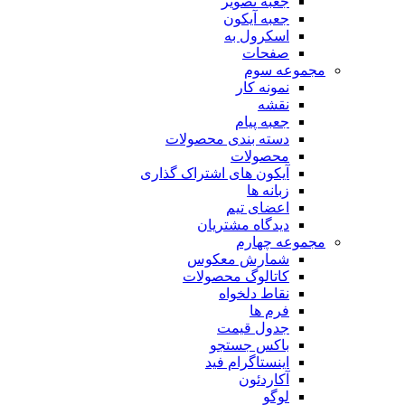
جعبه تصویر
جعبه آیکون
اسکرول به
صفحات
مجموعه سوم
نمونه کار
نقشه
جعبه پیام
دسته بندی محصولات
محصولات
آیکون های اشتراک گذاری
زبانه ها
اعضای تیم
دیدگاه مشتریان
مجموعه چهارم
شمارش معکوس
کاتالوگ محصولات
نقاط دلخواه
فرم ها
جدول قیمت
باکس جستجو
اینستاگرام فید
آکاردئون
لوگو