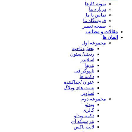
نمونه کارها
درباره ما
تماس با ما
فروشگاه ما
صفحه تعمیر
لات و مطالب
ن ها
مجموعه اول
بخش/ ناحیه
ردیف/ ستون
اسلایدر
بنرها
تایپوگرافی
دکمه ها
عنوان /جداکننده
پست های وبلاگ
تصاویر
مجموعه دوم
ویدئو
گالری
دکمه ویدئو
بنر شبکه ای
لایت باکس