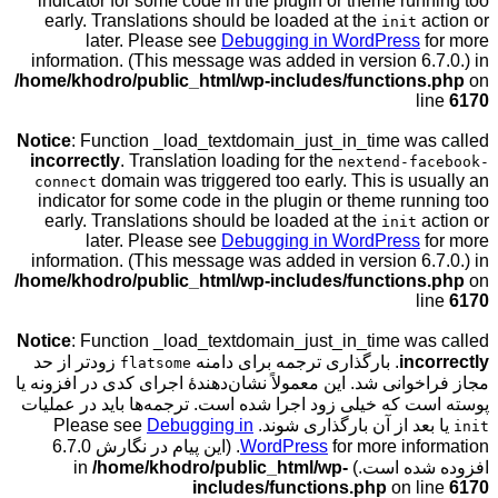
indicator for some code in the plugin or theme ru
early. Translations should be loaded at the
init
later. Please see
Debugging in WordPress
information. (This message was added in version 6
/home/khodro/public_html/wp-includes/function
Notice
: Function _load_textdomain_just_in_time w
incorrectly
. Translation loading for the
nextend-f
domain was triggered too early. This is u
connect
indicator for some code in the plugin or theme ru
early. Translations should be loaded at the
init
later. Please see
Debugging in WordPress
information. (This message was added in version 6
/home/khodro/public_html/wp-includes/function
Notice
: Function _load_textdomain_just_in_time w
in
. بارگذاری ترجمه برای دامنه
زودتر از حد
flatsome
انی شد. این معمولاً نشان‌دهندهٔ اجرای کدی در افزونه یا
 که خیلی زود اجرا شده است. ترجمه‌ها باید در عملیات
از آن بارگذاری شوند. Please see
Debugging in
WordPress
for more information. (این پیام در نگارش 6.7.0
 است.) in
/home/khodro/public_html/wp-
includes/functions.php
on 