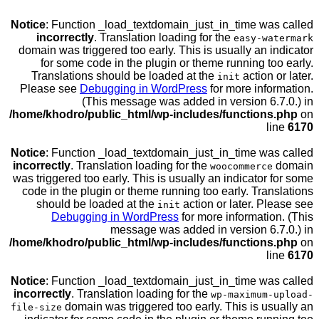
Notice
: Function _load_textdomain_just_in_time w
incorrectly
. Translation loading for the
easy-w
domain was triggered too early. This is usually an 
for some code in the plugin or theme running t
Translations should be loaded at the
action
init
Please see
Debugging in WordPress
for more inf
(This message was added in version 6
/home/khodro/public_html/wp-includes/function
Notice
: Function _load_textdomain_just_in_time w
incorrectly
. Translation loading for the
woocommerc
was triggered too early. This is usually an indicato
code in the plugin or theme running too early. Tra
should be loaded at the
action or later. P
init
Debugging in WordPress
for more informati
message was added in version 6
/home/khodro/public_html/wp-includes/function
Notice
: Function _load_textdomain_just_in_time w
incorrectly
. Translation loading for the
wp-maximum
domain was triggered too early. This is u
file-size