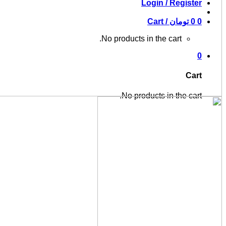
Login / Regis
تومان
Cart /
No products in the cart.
C
No products in the c